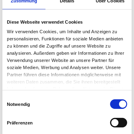
Zustimmung
Details
Über Cookies
Organization
Diese Webseite verwendet Cookies
Wir verwenden Cookies, um Inhalte und Anzeigen zu
personalisieren, Funktionen für soziale Medien anbieten
zu können und die Zugriffe auf unsere Website zu
analysieren. Außerdem geben wir Informationen zu Ihrer
Verwendung unserer Website an unsere Partner für
soziale Medien, Werbung und Analysen weiter. Unsere
Partner führen diese Informationen möglicherweise mit
weiteren Daten zusammen, die Sie ihnen bereitgestellt
haben oder die sie im Rahmen Ihrer Nutzung der Dienste
gesammelt haben. Sie geben Einwilligung zu unseren
Einwilligungsauswahl
Cookies, wenn Sie unsere Webseite weiterhin nutzen.
Notwendig
Präferenzen