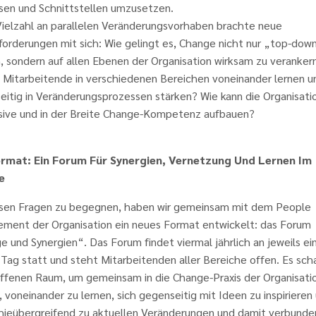
sen und Schnittstellen umzusetzen.
Vielzahl an parallelen Veränderungsvorhaben brachte neue
forderungen mit sich: Wie gelingt es, Change nicht nur „top-dow
, sondern auf allen Ebenen der Organisation wirksam zu veranker
 Mitarbeitende in verschiedenen Bereichen voneinander lernen u
eitig in Veränderungsprozessen stärken? Wie kann die Organisati
sive und in der Breite Change-Kompetenz aufbauen?
rmat: Ein Forum Für Synergien, Vernetzung Und Lernen Im
e
sen Fragen zu begegnen, haben wir gemeinsam mit dem People
ment der Organisation ein neues Format entwickelt: das Forum
 und Synergien“. Das Forum findet viermal jährlich an jeweils e
Tag statt und steht Mitarbeitenden aller Bereiche offen. Es sch
offenen Raum, um gemeinsam in die Change-Praxis der Organisati
, voneinander zu lernen, sich gegenseitig mit Ideen zu inspirieren
chieübergreifend zu aktuellen Veränderungen und damit verbund