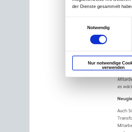
der Dienste gesammelt haben
Chan
Führ
Einwilligungsauswahl
Wiss
Notwendig
vone
Netz
Lern
Nur notwendige Cook
Head o
verwenden
weil es
Mitarbe
es wäc
Neugi
Auch Si
Transfo
Mitarb