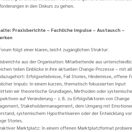
forderungen in den Diskurs zu gehen.
halte: Praxisberichte – Fachliche Impulse – Austausch –
erken
orum folgt einer klaren, leicht zugänglichen Struktur:
isberichte aus der Organisation: Mitarbeitende aus unterschiedli
ichen teilen Einblicke in ihre aktuellen Change-Prozesse – mit al
dazugehört: Erfolgserlebnisse, Fail Stories, Hindernisse, offene 
licher Impuls: In einem kurzen, thematisch fokussierten Input
itteln wir theoretische Grundlagen, Methoden oder systemisch
pektiven auf Veränderung – z. B. zu Erfolgsfaktoren von Change
agement, Stakeholdermanagement, dem Umgang mit Emotione
rstand, systemischem Hypothetisieren oder der Entwicklung vo
ge Stories.
raktiver Marktplatz: In einem offenen Marktplatzformat probier