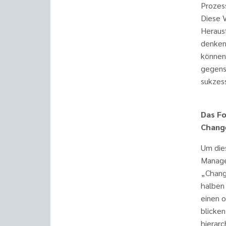
Prozes
Diese 
Heraus
denken
können
gegens
sukzes
Das Fo
Chang
Um die
Manage
„Change
halben 
einen 
blicken
hierar