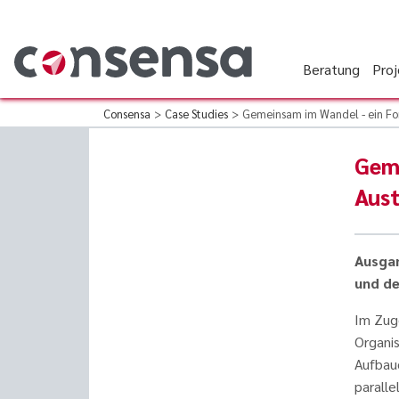
Beratung
Pro
Consensa
>
Case Studies
>
Gemeinsam im Wandel - ein Fo
Geme
Aust
Ausgan
und de
Im Zug
Organis
Aufbau
paralle