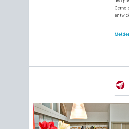
und par
Gerne 
entwick
Melden