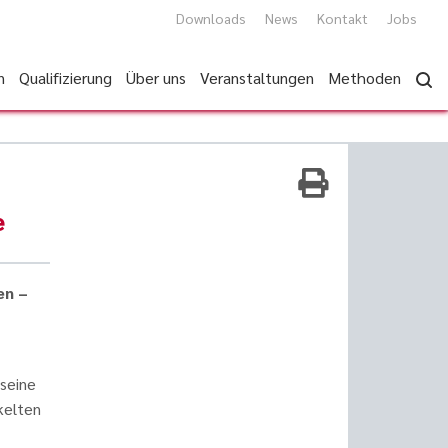
Downloads
News
Kontakt
Jobs
n
Qualifizierung
Über uns
Veranstaltungen
Methoden
e
en –
 seine
kelten