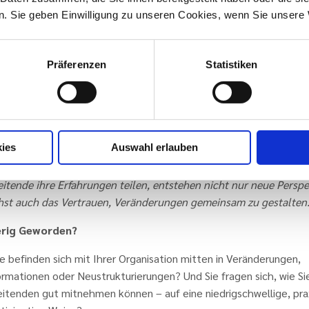
. Sie geben Einwilligung zu unseren Cookies, wenn Sie unsere 
ge-Kompetenz in der Breite der Organisation aufzubauen, nicht 
ungskräften.
en aus der Praxis sichtbar und nutzbar zu machen, sodass Mitar
Präferenzen
Statistiken
inander lernen können.
werke und Synergien zu schaffen, die im Arbeitsalltag weiterwir
räume zu schaffen, in denen Veränderung verstehbar, handhabbar
ies
Auswahl erlauben
f People Management über das Forum: „Das Forum ist ein voller 
 zeigt wie viel Kraft in kollegialem Austausch steckt. Wenn
itende ihre Erfahrungen teilen, entstehen nicht nur neue Perspe
hst auch das Vertrauen, Veränderungen gemeinsam zu gestalten
erig Geworden?
e befinden sich mit Ihrer Organisation mitten in Veränderungen,
rmationen oder Neustrukturierungen? Und Sie fragen sich, wie Si
eitenden gut mitnehmen können – auf eine niedrigschwellige, pra