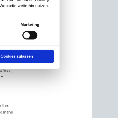
Webseite weiterhin nutzen.
nur bei
beitende
Marketing
ken.
 wird.
Cookies zulassen
Erfolg,
ktiven,
.“
e Ihre
xisnahe