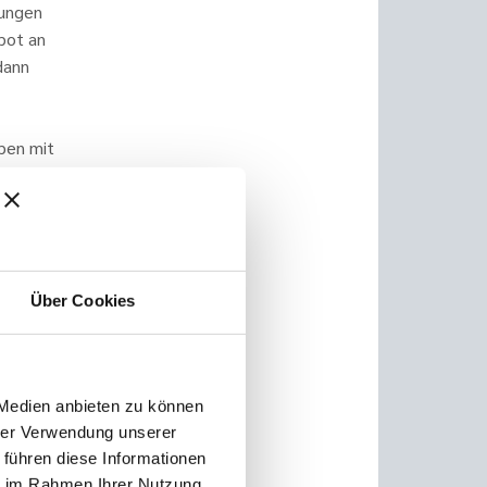
rungen
bot an
dann
ppen mit
nd neue
Über Cookies
ng in
etenz
 Medien anbieten zu können
hrer Verwendung unserer
 führen diese Informationen
ie im Rahmen Ihrer Nutzung