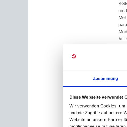
Kol
mit 
Meth
para
Mode
Ansc
der 
Netz
Gesp
Ank
Das For
Zustimmung
Verände
der eig
Diese Webseite verwendet 
Der N
Wir verwenden Cookies, um I
und die Zugriffe auf unsere 
Das Fo
Website an unsere Partner fü
niedrig
möglicherweise mit weiteren