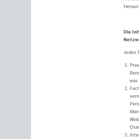
Heraus
Die In
Netzw
Jedes F
Prax
Bere
was 
Fach
verm
Pers
Man
Wide
Chan
Inte