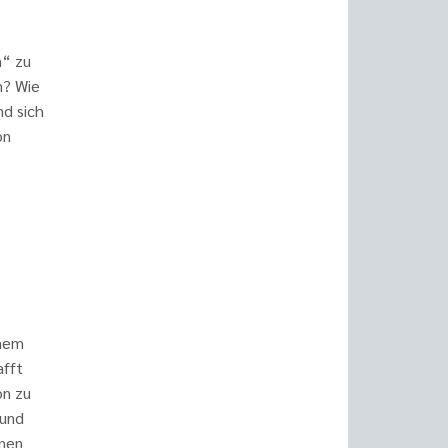
n“ zu
n? Wie
nd sich
on
inem
afft
on zu
 und
enen