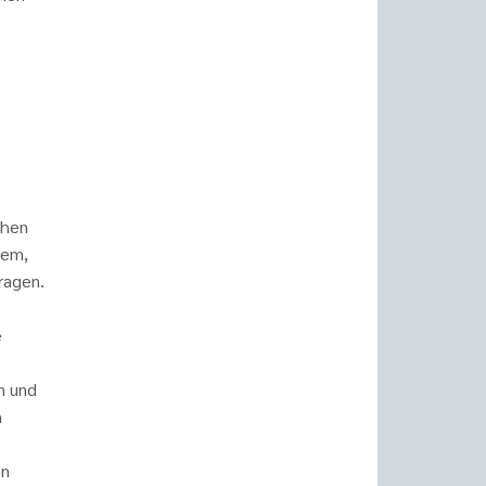
chen
lem,
Fragen.
e
n und
n
en