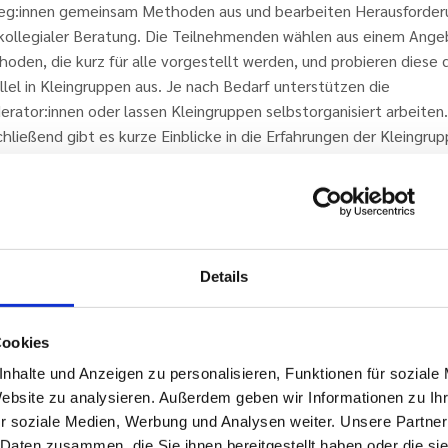
leg:innen gemeinsam Methoden aus und bearbeiten Herausforde
kollegialer Beratung. Die Teilnehmenden wählen aus einem Ange
oden, die kurz für alle vorgestellt werden, und probieren diese 
llel in Kleingruppen aus. Je nach Bedarf unterstützen die
rator:innen oder lassen Kleingruppen selbstorganisiert arbeiten.
hließend gibt es kurze Einblicke in die Erfahrungen der Kleingru
jeweiligen Methode.
werken: Zum Abschluss bleibt bewusst Raum für das informelle
räch – um Beziehungen zu stärken, Ideen weiterzuentwickeln u
nüpfungspunkte zwischen Bereichen zu entdecken.
um lebt von der Offenheit der Beteiligten – und davon, dass
Details
rung nicht als abstraktes Konzept, sondern als konkrete Erfahru
enen Arbeit greifbar wird.
Cookies
utzen: Transparenz, Vernetzung, Praktische Change-Komp
nhalte und Anzeigen zu personalisieren, Funktionen für soziale
Website zu analysieren. Außerdem geben wir Informationen zu I
rum wird von den Teilnehmenden als praxisnah, motivierend und
r soziale Medien, Werbung und Analysen weiter. Unsere Partner
schwellig erlebt. Es ermöglicht:
 Daten zusammen, die Sie ihnen bereitgestellt haben oder die s