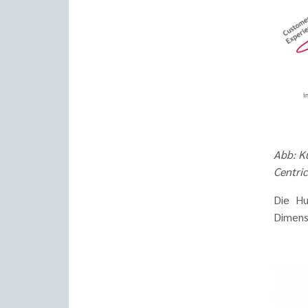
Abb: K
Centri
Die Hu
Dimens