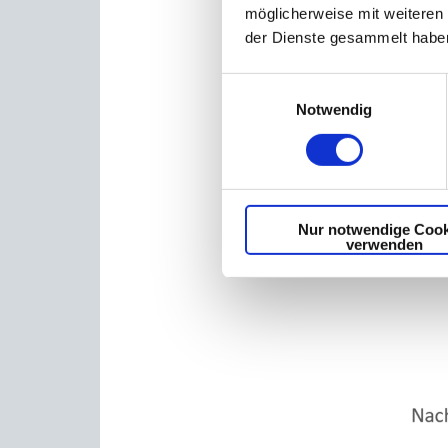
möglicherweise mit weiteren
ermögl
der Dienste gesammelt haben
zu set
Wandlu
Einwilligungsauswahl
Zukunf
Notwendig
Resilie
Nur notwendige Cook
verwenden