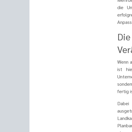
die Un
erfolg
Anpass
Die
Ver
Wenn al
ist hi
Untern
sondern
fertig i
Dabei
ausget
Landka
Planba