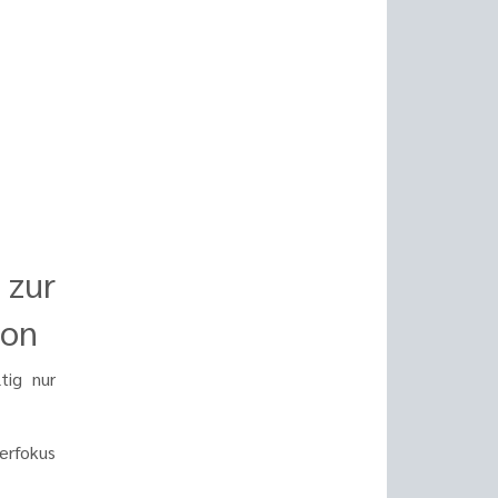
 zur
ion
tig nur
erfokus