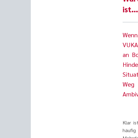
ist…
Wenn 
VUKA-
an Bo
Hinde
Situa
Weg 
Ambiv
Klar is
häufig
Mehrde