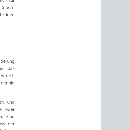
 (noch)
tetigen
änderung
der das
esteht,
 der nie
en und
se oder
n. Eine
uss der