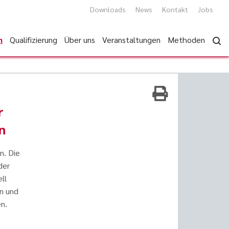
Downloads
News
Kontakt
Jobs
n
Qualifizierung
Über uns
Veranstaltungen
Methoden
r
n
n. Die
der
ll
n und
n.