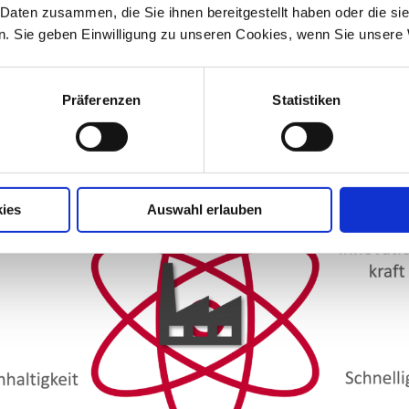
 Daten zusammen, die Sie ihnen bereitgestellt haben oder die s
ichen und den dafür nötigen organisatorischen und kulturellen
. Sie geben Einwilligung zu unseren Cookies, wenn Sie unsere 
zen.
ngsfähigkeit, Innovationskraft und Schnelligkeit sind g
tsfähigkeit kann dann in Kombination mit Qualität, Nachhaltigk
Präferenzen
Statistiken
nz entstehen.
ies
Auswahl erlauben