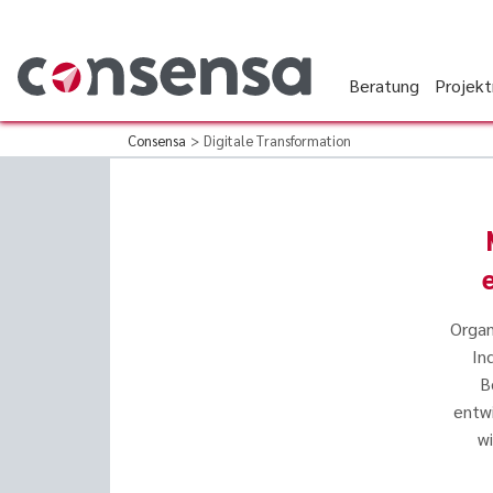
Beratung
Projek
Consensa
>
Digitale Transformation
Organ
In
B
entw
w