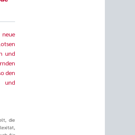
e neue
Lotsen
en und
ernden
so den
t und
elt, die
exität,
uch für