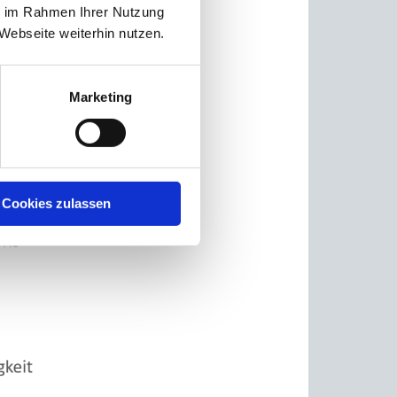
ie im Rahmen Ihrer Nutzung
 Rahmen
Webseite weiterhin nutzen.
efragt.
eit und
Marketing
Cookies zulassen