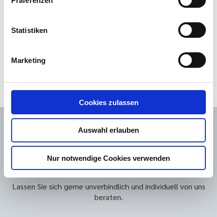
Präferenzen
Statistiken
Die oben eingetragenen Daten werden zur Kontaktaufnahme verarbeitet. Die
Datenschutzbestimmung
akzeptiere ich als Grundlage der Datenverarbeitung.
Marketing
Buchen
Cookies zulassen
Auswahl erlauben
Nur notwendige Cookies verwenden
Sie haben noch Fragen?
Lassen Sie sich gerne unverbindlich und individuell von uns
beraten.