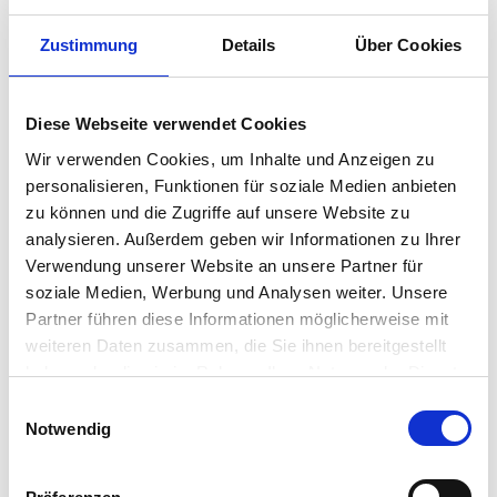
Zustimmung
Details
Über Cookies
Ort
Diese Webseite verwendet Cookies
Land
Wir verwenden Cookies, um Inhalte und Anzeigen zu
personalisieren, Funktionen für soziale Medien anbieten
Telefon
zu können und die Zugriffe auf unsere Website zu
analysieren. Außerdem geben wir Informationen zu Ihrer
Verwendung unserer Website an unsere Partner für
Fax
soziale Medien, Werbung und Analysen weiter. Unsere
Partner führen diese Informationen möglicherweise mit
weiteren Daten zusammen, die Sie ihnen bereitgestellt
haben oder die sie im Rahmen Ihrer Nutzung der Dienste
gesammelt haben. Sie geben Einwilligung zu unseren
Einwilligungsauswahl
Nachricht
Cookies, wenn Sie unsere Webseite weiterhin nutzen.
Notwendig
*