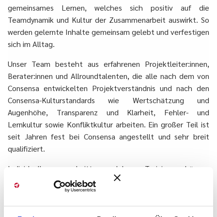
gemeinsames Lernen, welches sich positiv auf die
Teamdynamik und Kultur der Zusammenarbeit auswirkt. So
werden gelernte Inhalte gemeinsam gelebt und verfestigen
sich im Alltag.
Unser Team besteht aus erfahrenen Projektleiter:innen,
Berater:innen und Allroundtalenten, die alle nach dem von
Consensa entwickelten Projektverständnis und nach den
Consensa-Kulturstandards wie Wertschätzung und
Augenhöhe, Transparenz und Klarheit, Fehler- und
Lernkultur sowie Konfliktkultur arbeiten. Ein großer Teil ist
seit Jahren fest bei Consensa angestellt und sehr breit
qualifiziert.
Individuell zugeschnittene Inhouse-Trainings können
selbstverständlich auch „Training on the job“ sein. Je nach
Thema, Zusammensetzung der Gruppe und
Projektaufgaben geben wir innerhalb des Workshops kurze
Inputs zu aktuellen Fragestellungen und Herausforderungen