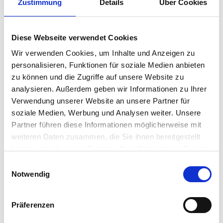
Zustimmung
Details
Über Cookies
des Projektteams und arbeiten im Workshop gemeinsam
am konkreten Projekt. So profitieren Ihre Mitarbeiter ganz
individuell von der Beratungskompetenz aus
Diese Webseite verwendet Cookies
branchenübergreifender Praxis- und Projekterfahrung von
Wir verwenden Cookies, um Inhalte und Anzeigen zu
Consensa.
personalisieren, Funktionen für soziale Medien anbieten
zu können und die Zugriffe auf unsere Website zu
Grundsätzlich empfehlen wir eine Trainingsdauer zwischen
analysieren. Außerdem geben wir Informationen zu Ihrer
einem und drei Tagen, abhängig von Thema und Ihren
Verwendung unserer Website an unsere Partner für
speziellen Anforderungen.
soziale Medien, Werbung und Analysen weiter. Unsere
Partner führen diese Informationen möglicherweise mit
Inhouse Trainings können virtuell, in Ihrem Hause oder
weiteren Daten zusammen, die Sie ihnen bereitgestellt
alternativ in unseren Seminarräumen in Hamburg am
Sankt
haben oder die sie im Rahmen Ihrer Nutzung der Dienste
Pauli Fischmarkt
stattfinden.
gesammelt haben. Sie geben Einwilligung zu unseren
Einwilligungsauswahl
Sprechen Sie uns an, wir erstellen Ihnen gerne ein
Cookies, wenn Sie unsere Webseite weiterhin nutzen.
Notwendig
maßgeschneidertes Angebot für Ihre individuellen
Herausforderungen.
Präferenzen