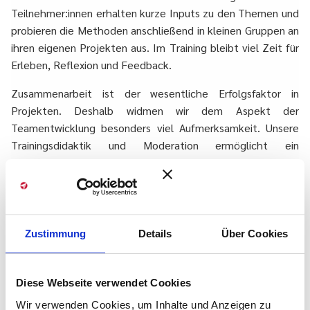
Teilnehmer:innen erhalten kurze Inputs zu den Themen und
probieren die Methoden anschließend in kleinen Gruppen an
ihren eigenen Projekten aus. Im Training bleibt viel Zeit für
Erleben, Reflexion und Feedback.
Zusammenarbeit ist der wesentliche Erfolgsfaktor in
Projekten. Deshalb widmen wir dem Aspekt der
Teamentwicklung besonders viel Aufmerksamkeit. Unsere
Trainingsdidaktik und Moderation ermöglicht ein
gemeinsames Lernen, welches sich positiv auf die
Teamdynamik und Kultur der Zusammenarbeit auswirkt. So
werden gelernte Inhalte gemeinsam gelebt und verfestigen
sich im Alltag.
Zustimmung
Details
Über Cookies
Unser Team besteht aus erfahrenen Projektleiter:innen,
Berater*innen und Allroundtalenten, die alle nach dem von
Consensa entwickelten Projektverständnis und nach den
Diese Webseite verwendet Cookies
Consensa-Kulturstandards wie Wertschätzung und
Wir verwenden Cookies, um Inhalte und Anzeigen zu