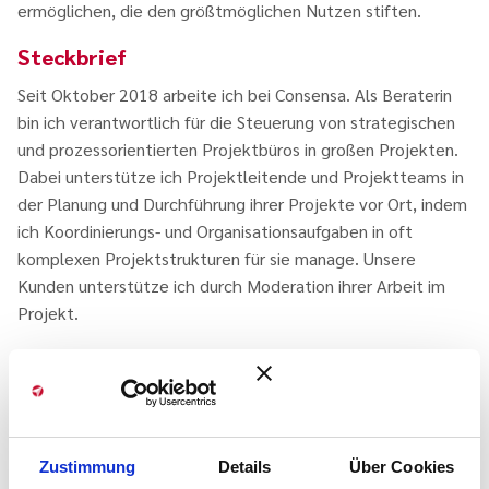
ermöglichen, die den größtmöglichen Nutzen stiften.
Steckbrief
Seit Oktober 2018 arbeite ich bei Consensa. Als Beraterin
bin ich verantwortlich für die Steuerung von strategischen
und prozessorientierten Projektbüros in großen Projekten.
Dabei unterstütze ich Projektleitende und Projektteams in
der Planung und Durchführung ihrer Projekte vor Ort, indem
ich Koordinierungs- und Organisationsaufgaben in oft
komplexen Projektstrukturen für sie manage. Unsere
Kunden unterstütze ich durch Moderation ihrer Arbeit im
Projekt.
Im Bereich Training unterstütze ich unser Team in unserer
Qualifizierung „Projekte professionell leiten und begleiten -
Prozesskompetenz im Projekt“ (PiP).
Mit dem Blick der Psychologin und ehemaligen
Zustimmung
Details
Über Cookies
Leistungssportlerin möchte ich Menschen mit meiner Arbeit