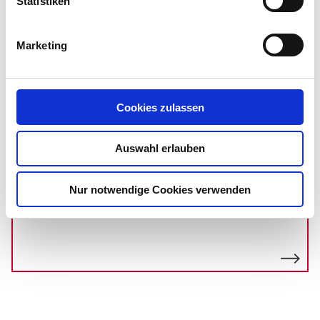
Statistiken
Marketing
Unsere Räume
Erkunden Sie unsere ideal ausgestatteten
Räumlichkeiten
Cookies zulassen
Auswahl erlauben
Team
Nur notwendige Cookies verwenden
Lernen Sie unser Team kennen.