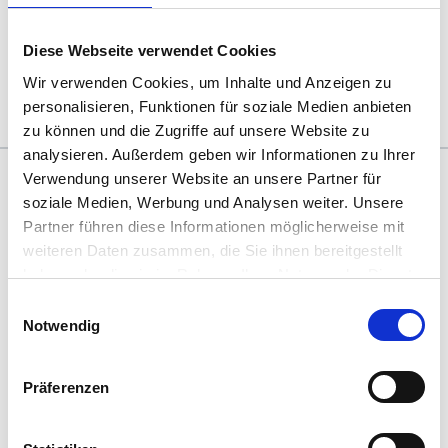
so unterstützen, dass sie befähigt sind, Synergieeffekte im
Team bestmöglich zu nutzen und dadurch ihre Projekte auf
Diese Webseite verwendet Cookies
das nächste Level zu heben.
Wir verwenden Cookies, um Inhalte und Anzeigen zu
personalisieren, Funktionen für soziale Medien anbieten
zu können und die Zugriffe auf unsere Website zu
analysieren. Außerdem geben wir Informationen zu Ihrer
Verwendung unserer Website an unsere Partner für
Das könnte dich auch interessieren
soziale Medien, Werbung und Analysen weiter. Unsere
Partner führen diese Informationen möglicherweise mit
weiteren Daten zusammen, die Sie ihnen bereitgestellt
haben oder die sie im Rahmen Ihrer Nutzung der Dienste
gesammelt haben. Sie geben Einwilligung zu unseren
Einwilligungsauswahl
Cookies, wenn Sie unsere Webseite weiterhin nutzen.
Notwendig
Referenzen
Gelungene Zusammenarbeit im Projekt, die durch
Präferenzen
eine Begegnung auf Augenhöhe entsteht, ist der
Schlüssel zum Erfolg. Wir fördern diese Kultur mit
…