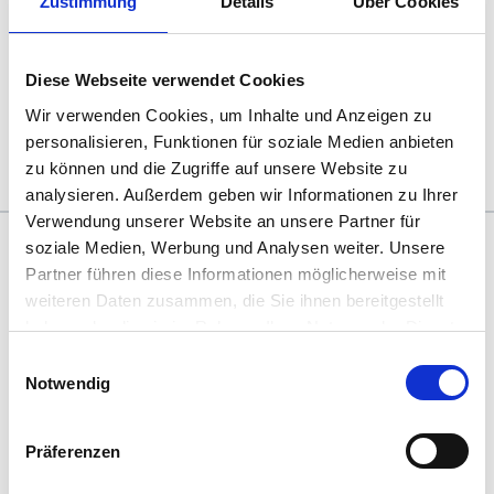
Zustimmung
Details
Über Cookies
persönlichen Hürdenläufen immer näher kommen sehe.
Mein Heimathafen ist Hamburg, wo ich mit meinem Mann
Diese Webseite verwendet Cookies
und unseren Kindern lebe. Weitere Quellen für Energie und
Wir verwenden Cookies, um Inhalte und Anzeigen zu
Inspiration sind Laufen und Tennis.
personalisieren, Funktionen für soziale Medien anbieten
zu können und die Zugriffe auf unsere Website zu
analysieren. Außerdem geben wir Informationen zu Ihrer
Verwendung unserer Website an unsere Partner für
soziale Medien, Werbung und Analysen weiter. Unsere
Das könnte dich auch interessieren
Partner führen diese Informationen möglicherweise mit
weiteren Daten zusammen, die Sie ihnen bereitgestellt
haben oder die sie im Rahmen Ihrer Nutzung der Dienste
gesammelt haben. Sie geben Einwilligung zu unseren
Einwilligungsauswahl
Cookies, wenn Sie unsere Webseite weiterhin nutzen.
Notwendig
Referenzen
Präferenzen
Gelungene Zusammenarbeit im Projekt, die durch
eine Begegnung auf Augenhöhe entsteht, ist der