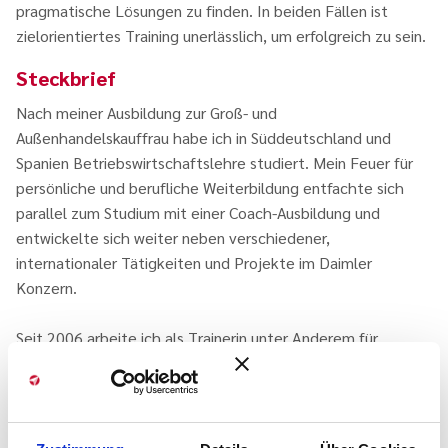
pragmatische Lösungen zu finden. In beiden Fällen ist
zielorientiertes Training unerlässlich, um erfolgreich zu sein.
Steckbrief
Nach meiner Ausbildung zur Groß- und
Außenhandelskauffrau habe ich in Süddeutschland und
Spanien Betriebswirtschaftslehre studiert. Mein Feuer für
persönliche und berufliche Weiterbildung entfachte sich
parallel zum Studium mit einer Coach-Ausbildung und
entwickelte sich weiter neben verschiedener,
internationaler Tätigkeiten und Projekte im Daimler
Konzern.
Seit 2006 arbeite ich als Trainerin unter Anderem für
Kommunikations-, Vertriebs- und Moderationsthemen.
Besonders viel Freude erlebe ich bei den
Prozesskompetenz-im-Projekt-Qualifizierungen, wo ich die
Teilnehmer*innen wachsen sowie ihren Zielen bei ihren