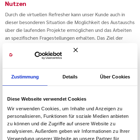
Nutzen
Durch die virtuellen Refresher kann unser Kunde auch in
dieser besonderen Situation die Möglichkeit des Austauschs
über die laufenden Projekte ermöglichen und das Arbeiten
an spezifischen Fragestellungen erhalten. Das Ziel der
Effizienzsteigerung in der Projektarbeit wird somit weiterhin
verfolgt und das Projekt der PM-Optimierung verliert auch
in der aktuellen Corona Situation nicht an Fahrtwind.
Ihre Ansprechpartnerin für Nachfragen
Zustimmung
Details
Über Cookies
Sie haben Fragen oder eine konkrete
Diese Webseite verwendet Cookies
Herausforderung im Virtuellen
Projektmanagement, bei der ich
…
Wir verwenden Cookies, um Inhalte und Anzeigen zu
personalisieren, Funktionen für soziale Medien anbieten
Kontakt per E-mail: Christiane
zu können und die Zugriffe auf unsere Website zu
Busshoff
analysieren. Außerdem geben wir Informationen zu Ihrer
Verwendung unserer Website an unsere Partner für