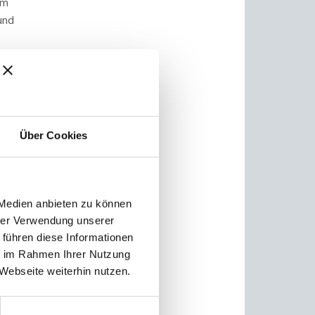
am
und
hew
isiert
n
en
Über Cookies
 Medien anbieten zu können
hrer Verwendung unserer
 führen diese Informationen
ie im Rahmen Ihrer Nutzung
Webseite weiterhin nutzen.
keln,