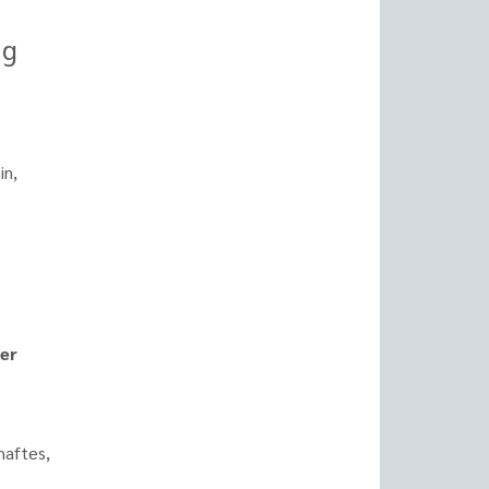
ng
in,
der
haftes,