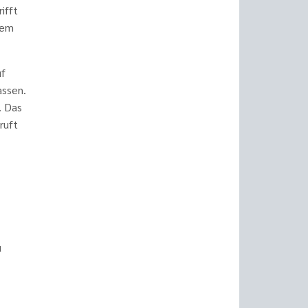
ifft
ßem
uf
assen.
. Das
ruft
u