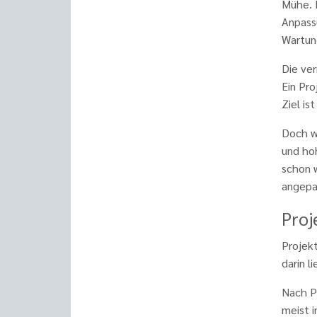
Mühe. 
Anpass
Wartun
Die ver
Ein Pr
Ziel is
Doch w
und hoh
schon w
angepas
Proj
Projek
darin l
Nach P
meist i