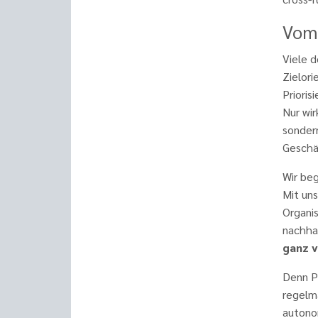
Vom 
Viele d
Zielor
Prioris
Nur wir
sondern
Geschä
Wir be
Mit uns
Organis
nachha
ganz v
Denn Pr
regelmä
autono