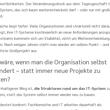
wortlichkeiten. Der Veränderungsdruck aus dem Tagesgeschäft tr
 System, das sich kaum weiterentwickeln darf – oder nur mit gro
d.
ache liegt tiefer: Viele Organisationen sind strukturell nicht dara
egt, ihre IT-Systeme kontinuierlich an neue Anforderungen anzup
bsteams kümmern sich um Stabilität, nicht um Weiterentwicklung
is: Nach einigen Jahren steht man wieder am selben Punkt – und 
chste Großprojekt aus.
wäre, wenn man die Organisation selbst
ndert – statt immer neue Projekte zu
ten?
hhaltigerer Weg ist,
die Strukturen rund um das IT-System
z
ern, statt das System selbst immer wieder neu zu bauen.
deutet konkret: Fachbereiche und IT arbeiten dauerhaft als