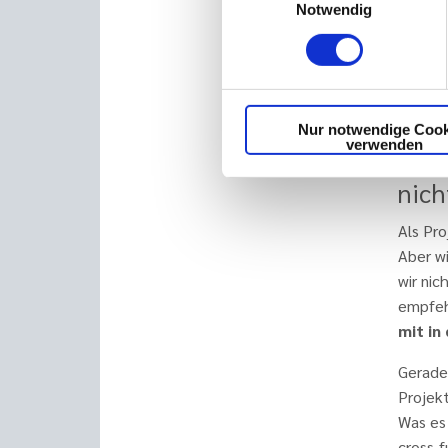
Notwendig
Die Lös
einer 
Dauerha
Zielbil
lebend
Nur notwendige Cook
verwenden
Unse
nich
Als Pro
Aber w
wir ni
empfeh
mit in
Gerade
Projek
Was es 
cross-