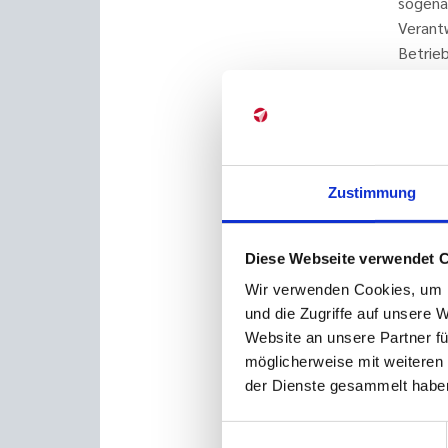
sogen
Verant
Betrieb
Dieser
Skelto
– nich
produk
können
Zustimmung
Conw
Diese Webseite verwendet 
Warum i
Wir verwenden Cookies, um I
Laut
C
und die Zugriffe auf unsere 
Kommuni
Website an unsere Partner fü
möglicherweise mit weiteren
Oder e
der Dienste gesammelt haben
mitein
zerspli
Einwilligungsauswahl