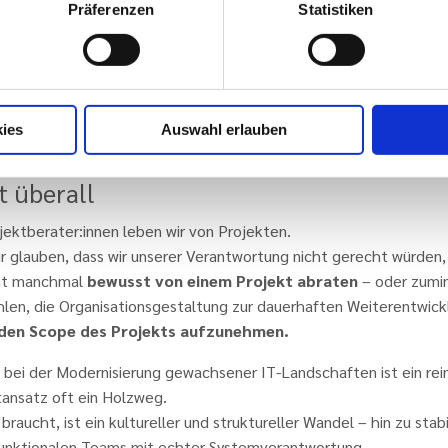
Präferenzen
Statistiken
ung liegt also nicht allein im besseren Projektmanagement, sond
bewussten
Gestaltung der Organisation
selbst:
ft interdisziplinäre Teams, klare Verantwortlichkeiten, gemein
der – so entstehen Systeme, die lebendig bleiben, weil sie von
igen Teams getragen werden.
ies
Auswahl erlauben
r Fazit: Projekte haben ihren Platz – ab
t überall
jektberater:innen leben wir von Projekten.
ir glauben, dass wir unserer Verantwortung nicht gerecht würden
cht manchmal
bewusst von einem Projekt abraten
– oder zumi
len, die Organisationsgestaltung zur dauerhaften Weiterentwick
 den Scope des Projekts aufzunehmen.
 bei der Modernisierung gewachsener IT-Landschaften ist ein rei
tansatz oft ein Holzweg.
braucht, ist ein kultureller und struktureller Wandel – hin zu stabi
funktionalen Teams mit echter Systemverantwortung.