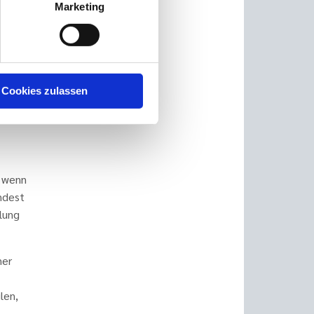
Marketing
ern in
same
Cookies zulassen
er
, wenn
ndest
lung
ner
len,