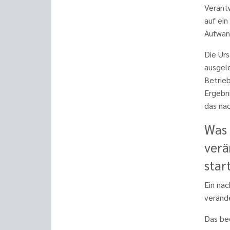
Verant
auf ein
Aufwan
Die Urs
ausgel
Betrie
Ergebn
das nä
Was 
verä
star
Ein nac
veränd
Das be