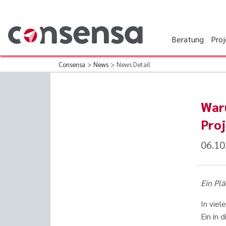
Beratung
Pro
Consensa
>
News
>
News Detail
War
Pro
06.10
Ein Plä
In viel
Ein in