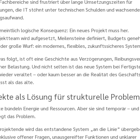
Fachbereiche sind frustriert über lange Umsetzungszeiten für
ungen, die IT stöhnt unter technischen Schulden und wachsend
gsaufwand.
meintlich logische Konsequenz: Ein neues Projekt muss her.
ojektteam wird aufgesetzt, Meilensteine definiert, Budgets gene
t der große Wurf: ein modernes, flexibles, zukunftssicheres Syste
as folgt, ist oft eine Geschichte aus Verzögerungen, Reibungsve
er Belastung. Und nicht selten ist das neue System bei Fertigst
ieder veraltet – oder kaum besser an die Realität des Geschäft
st als das alte.
ekte als Lösung für strukturelle Proble
te bündeln Energie und Ressourcen. Aber sie sind temporär – und
iegt das Problem.
rojektende wird das entstandene System „an die Linie“ übergeb
nklusive offener Fragen, unausgereifter Funktionen und unklarer