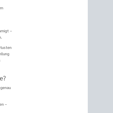
em
hmigt –
m.
rlusten
ellung
s
me?
 genau
en –