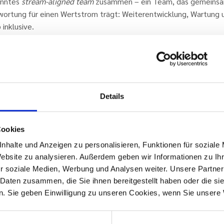
anntes
stream-aligned team
zusammen – ein Team, das gemeins
wortung für einen Wertstrom trägt: Weiterentwicklung, Wartung 
 inklusive.
 Gedanke stammt aus dem Ansatz der
Team Topologies
(Matt
n & Manuel Pais). Teams werden entlang echter Wertströme organ
t entlang von Abteilungsgrenzen oder Technologien. So entstehe
tive, autonome Einheiten, die schnell auf Veränderungen reagier
.
Details
ay’s Law lässt grüßen
Cookies
st das so wichtig?
nhalte und Anzeigen zu personalisieren, Funktionen für soziale
onway’s Law
spiegeln IT-Systeme immer die
Website zu analysieren. Außerdem geben wir Informationen zu I
kationsstrukturen der Organisation wider, in der sie entstehen.
r soziale Medien, Werbung und Analysen weiter. Unsere Partner
 Daten zusammen, die Sie ihnen bereitgestellt haben oder die s
infacher gesagt: Wenn Fachbereich A und IT-Abteilung B kaum
. Sie geben Einwilligung zu unseren Cookies, wenn Sie unsere 
ander sprechen, wird auch das System, das sie gemeinsam entwic
ttert und schwerfällig sein.