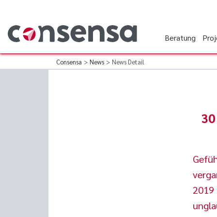
Beratung
Pro
Consensa
>
News
>
News Detail
30
Gefüh
verga
2019 
ungla