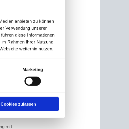
ert,
 Logos.
 Medien anbieten zu können
 mit
hrer Verwendung unserer
n und
 führen diese Informationen
tobox
ie im Rahmen Ihrer Nutzung
Webseite weiterhin nutzen.
it! So
roject
Marketing
is zu
 die
ierte
agement
Cookies zulassen
“.
ng mit