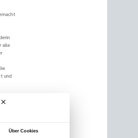
gemacht
derin
 alle
er
Die
zt und
n
 Kunden
Über Cookies
einsam