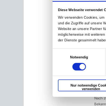
wurde 
bevor 
Diese Webseite verwendet 
Unsere
Wir verwenden Cookies, um I
Konfet
und die Zugriffe auf unsere 
einem 
Website an unsere Partner fü
Cockta
möglicherweise mit weiteren
und au
der Dienste gesammelt haben
Lag das
Einwilligungsauswahl
kam es
Notwendig
Cruise 
dem Ze
Pforte
geöffn
Nur notwendige Cook
vorzus
verwenden
Auftrag
Nach z
Bekann