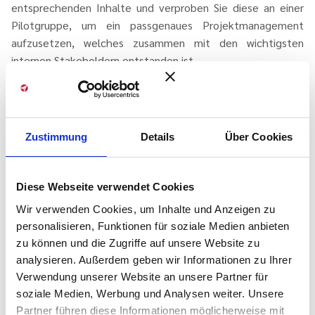
entsprechenden Inhalte und verproben Sie diese an einer
Pilotgruppe, um ein passgenaues Projektmanagement
aufzusetzen, welches zusammen mit den wichtigsten
internen Stakeholdern entstanden ist.
Erfolgsfaktor 2: Permanente organisatorische
Verankerung
Zustimmung
Details
Über Cookies
Schaffen Sie eine permanente PM-Stelle bei der die
Verantwortung für das Projektmanagement fest verankert
Diese Webseite verwendet Cookies
ist. Dieses Projekt Management Office führt den Aufbau
Wir verwenden Cookies, um Inhalte und Anzeigen zu
und die Weiterentwicklung des PM, ist für die Qualifizierung
personalisieren, Funktionen für soziale Medien anbieten
des Projekt- und PM-Personal verantwortlich und kümmert
zu können und die Zugriffe auf unsere Website zu
sich um operative Aufgaben wie Beratung und Coaching
analysieren. Außerdem geben wir Informationen zu Ihrer
sowie die systematische Auswertung der Praxiserfahrungen
Verwendung unserer Website an unsere Partner für
etc.
soziale Medien, Werbung und Analysen weiter. Unsere
Partner führen diese Informationen möglicherweise mit