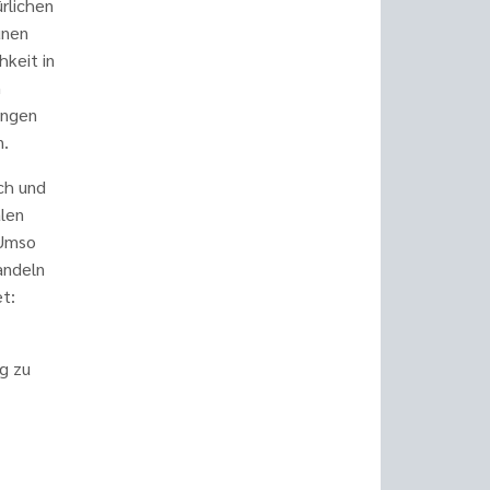
rlichen
unen
hkeit in
n
ungen
n.
ch und
alen
 Umso
Handeln
t:
g zu