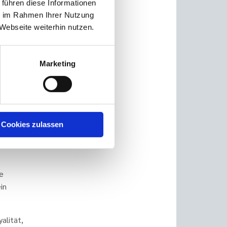
 führen diese Informationen
 Welt
ie im Rahmen Ihrer Nutzung
Webseite weiterhin nutzen.
mung
kere
Marketing
. Wer
ie oft
Cookies zulassen
loyer
e
in
alität,