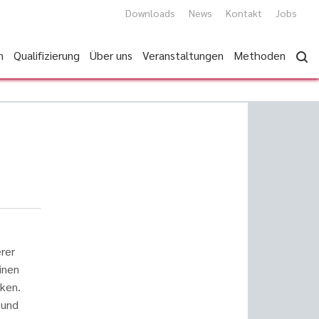
Downloads
News
Kontakt
Jobs
n
Qualifizierung
Über uns
Veranstaltungen
Methoden
erer
inen
rken.
 und