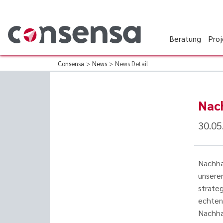
Beratung
Pro
Consensa
>
News
>
News Detail
Nach
30.05
Nachhal
unserer
strate
echten
Nachha