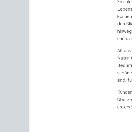
Soziale
Lebens
können,
den Bl
hinweg
und ein
All das
Natur.
Bedürfn
schöner
sind, f
Kundenb
Überze
unters