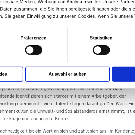
r soziale Medien, Werbung und Analysen weiter. Unsere Partner
ipp: Tue Gutes und rede darüber. Für mehr Nachhaltigkeit in der
 Daten zusammen, die Sie ihnen bereitgestellt haben oder die s
e intensivere Kundenbindung für Deine Organisation.
. Sie geben Einwilligung zu unseren Cookies, wenn Sie unsere 
zeitig bietet das Thema Nachhaltigkeit für die eigene Unterneh
das Potenzial für mehr Effizienz und Kostenersparnis. Denn
esparende Technologien, optimierter Materialeinsatz und schlan
Präferenzen
Statistiken
ik senken die Betriebskosten und reduzieren den CO₂-Fußabdruck
nvestiert, beugt außerdem möglichen schärferen Regularien vor, d
rafzahlungen oder mindestens mit kostspieligen Nachrüstungen
kommen.
ies
Auswahl erlauben
t not Least: Als nachhaltiger Vorreiter tut ihr etwas für das Emp
ng und die Fachkräftegewinnung geht leichter von der Hand.
itende identifizieren sich stärker mit einem Arbeitgeber, der
wortung übernimmt - viele Talente legen darauf großen Wert. Ein
hmenskultur, die Umwelt- und Sozialstandards ernst nimmt, ist e
 für kluge und engagierte Köpfe.
achhaltigkeit ist ein Wert an sich und zahlt sich aus - in Kundenloy