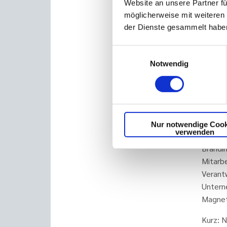
Website an unsere Partner fü
Unser T
möglicherweise mit weiteren
und ein
der Dienste gesammelt haben
Gleich
häufig 
Einwilligungsauswahl
energi
Notwendig
Logist
jetzt i
mit St
daher
Nur notwendige Cook
verwenden
Last bu
Brandi
Mitarbe
Verant
Unterne
Magnet
Kurz: N