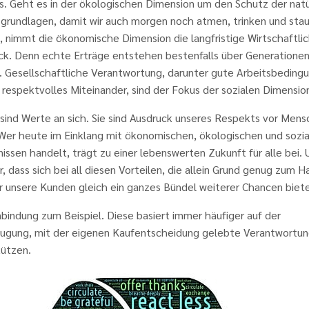
s. Geht es in der ökologischen Dimension um den Schutz der natü
grundlagen, damit wir auch morgen noch atmen, trinken und sta
 nimmt die ökonomische Dimension die langfristige Wirtschaftlic
ick. Denn echte Erträge entstehen bestenfalls über Generatione
. Gesellschaftliche Verantwortung, darunter gute Arbeitsbeding
 respektvolles Miteinander, sind der Fokus der sozialen Dimensio
 sind Werte an sich. Sie sind Ausdruck unseres Respekts vor Mens
 Wer heute im Einklang mit ökonomischen, ökologischen und sozi
issen handelt, trägt zu einer lebenswerten Zukunft für alle bei.
, dass sich bei all diesen Vorteilen, die allein Grund genug zum 
ür unsere Kunden gleich ein ganzes Bündel weiterer Chancen biete
indung zum Beispiel. Diese basiert immer häufiger auf der
ugung, mit der eigenen Kaufentscheidung gelebte Verantwortun
tützen.