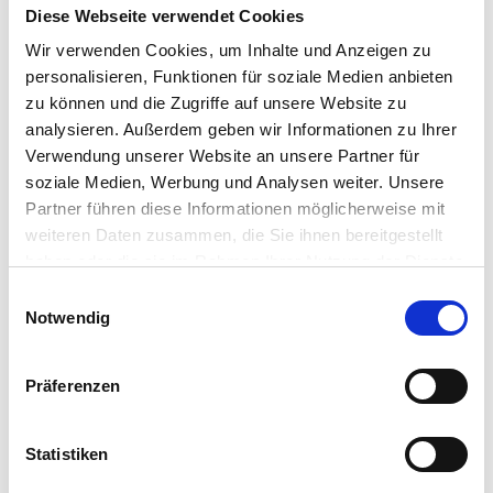
Diese Webseite verwendet Cookies
Hier wird klar: Generative KI zeigt uns, dass es in
Wir verwenden Cookies, um Inhalte und Anzeigen zu
hochkomplexen Systemen nicht darum geht, alles
personalisieren, Funktionen für soziale Medien anbieten
deterministisch zu verstehen. Vielmehr geht es um
zu können und die Zugriffe auf unsere Website zu
Mustererkennung und probabilistische Vorhersagen in einer
analysieren. Außerdem geben wir Informationen zu Ihrer
Welt, die niemals vollständig berechenbar ist.
Verwendung unserer Website an unsere Partner für
soziale Medien, Werbung und Analysen weiter. Unsere
Kooperation statt Kontrolle
Partner führen diese Informationen möglicherweise mit
weiteren Daten zusammen, die Sie ihnen bereitgestellt
Diese Erkenntnis hat weitreichende Implikationen. Wenn
haben oder die sie im Rahmen Ihrer Nutzung der Dienste
unsere Welt in ihrer Tiefe und Vernetzung nicht rein
gesammelt haben. Sie geben Einwilligung zu unseren
berechenbar ist, bedeutet das auch, dass wir sie nicht
Einwilligungsauswahl
Cookies, wenn Sie unsere Webseite weiterhin nutzen.
Notwendig
vollständig kontrollieren können. Stattdessen müssen wir
neue Wege finden, um mit dieser Komplexität umzugehen.
Kooperation, nicht Kontrolle, wird zum entscheidenden
Präferenzen
Prinzip.
In der Technologieentwicklung, im Umgang mit sozialen und
Statistiken
ökologischen Herausforderungen, ja sogar in unserer