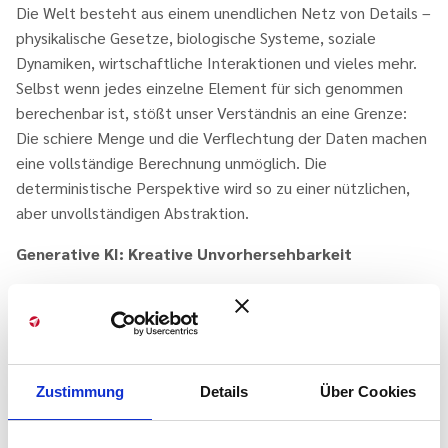
Die Welt besteht aus einem unendlichen Netz von Details –
physikalische Gesetze, biologische Systeme, soziale
Dynamiken, wirtschaftliche Interaktionen und vieles mehr.
Selbst wenn jedes einzelne Element für sich genommen
berechenbar ist, stößt unser Verständnis an eine Grenze:
Die schiere Menge und die Verflechtung der Daten machen
eine vollständige Berechnung unmöglich. Die
deterministische Perspektive wird so zu einer nützlichen,
aber unvollständigen Abstraktion.
Generative KI: Kreative Unvorhersehbarkeit
Generative KI-Systeme, die auf maschinellem Lernen
basieren, spiegeln diese Komplexität wider. Anders als
traditionelle Algorithmen, die deterministisch agieren,
arbeiten diese Systeme probabilistisch. Sie erkennen Muster
Zustimmung
Details
Über Cookies
in riesigen Datenmengen, die kein Mensch mehr
überschauen könnte, und erzeugen daraus Neues: Texte,
Bilder, Musik – Dinge, die wir als kreativ wahrnehmen.