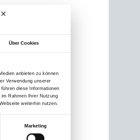
ger
ne
 Im
Über Cookies
tzt im
 gehe
 Medien anbieten zu können
hrer Verwendung unserer
 führen diese Informationen
ie im Rahmen Ihrer Nutzung
Webseite weiterhin nutzen.
Marketing
 dann
ziert