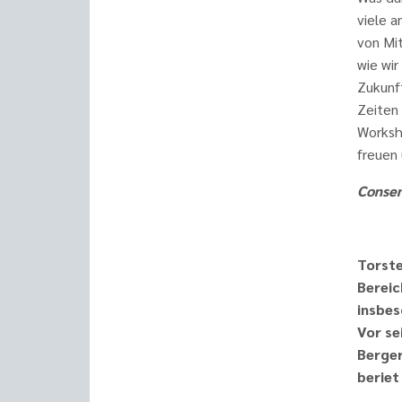
viele a
von Mi
wie wi
Zukunft
Zeiten 
Worksh
freuen 
Consen
Torste
Bereic
insbes
Vor se
Berger
beriet