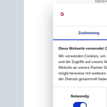
Home-Of
anderer
Mitarbe
gesamt 
Nachfr
Heraus
Zustimmung
ersten
zweite
ich da
Diese Webseite verwendet 
Wir verwenden Cookies, um I
Consen
und die Zugriffe auf unsere 
begeg
Website an unsere Partner fü
möglicherweise mit weiteren
K
oß:
B
der Dienste gesammelt haben
eingeri
mitwirk
Einwilligungsauswahl
Organi
Notwendig
notwen
auch s