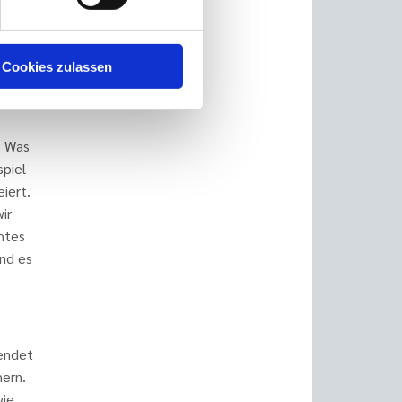
e
Cookies zulassen
ch
iter in
. Was
spiel
eiert.
ir
htes
and es
eendet
hern.
wie