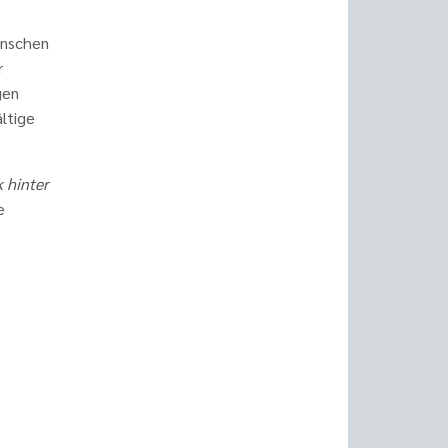
enschen
r
gen
ältige
k hinter
e