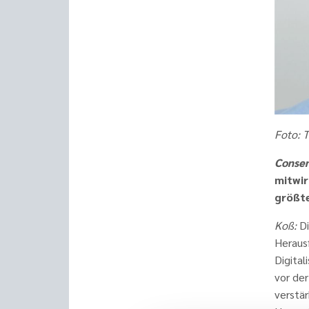
Foto: 
Consen
mitwir
größte
Koß
:
Di
Herausf
Digital
vor der
verstär