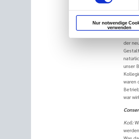
worden,
Handlu
Befragu
Nur notwendige Cook
Corona
verwenden
stellen
der neu
Gestalt
natürli
unser B
Kolleg
waren 
Betrieb
war wir
Consen
Koß
:
W
werden 
Was da