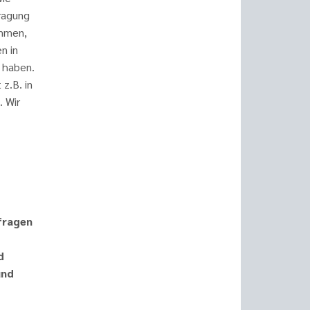
fragung
ommen,
n in
l haben.
z.B. in
 Wir
sfragen
d
und