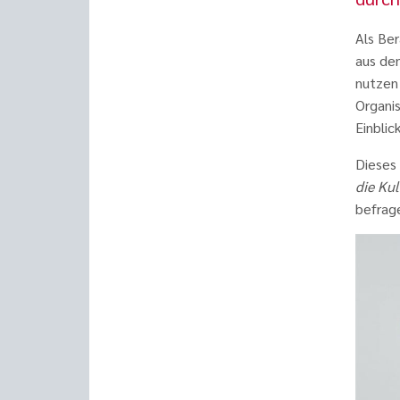
Als Be
aus de
nutzen
Organis
Einblic
Dieses
die Kul
befrag