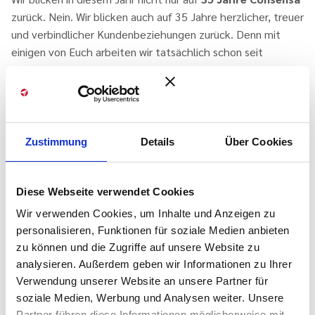
zurück. Nein. Wir blicken auch auf 35 Jahre herzlicher, treuer
und verbindlicher Kundenbeziehungen zurück. Denn mit
einigen von Euch arbeiten wir tatsächlich schon seit
unserem ersten Tag zusammen.
Wir finden, das ist vielleicht ein bisschen wie in einer langen
Ehe. Da ist es ja auch gut, wenn man sich nach vielen
gemeinsamen Jahren noch überraschen und Neues
Zustimmung
Details
Über Cookies
übereinander lernen kann. Daher die Frage:
Diese Webseite verwendet Cookies
Wusstet ihr eigentlich dass,
Wir verwenden Cookies, um Inhalte und Anzeigen zu
… Consensa am 01.08.1989 in Hamburg gegründet wurde?
personalisieren, Funktionen für soziale Medien anbieten
… die Gründerin Daniela Mayrshofer zeitgleich zur Gründung
zu können und die Zugriffe auf unsere Website zu
ihr erstes Kind
analysieren. Außerdem geben wir Informationen zu Ihrer
bekam und zwei weitere folgten?
Verwendung unserer Website an unsere Partner für
soziale Medien, Werbung und Analysen weiter. Unsere
… Prozesskompetenz seit Beginn ein zentrales Element
Partner führen diese Informationen möglicherweise mit