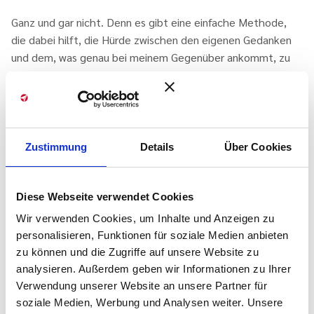
Ganz und gar nicht. Denn es gibt eine einfache Methode,
die dabei hilft, die Hürde zwischen den eigenen Gedanken
und dem, was genau bei meinem Gegenüber ankommt, zu
überwinden: Das Aktive Zuhören.
Wie geht´s?
Zunächst braucht es hier die Bereitschaft, „hinzuhören“
und nicht nur „zu hören“. Also: volle wertschätzende
Zustimmung
Details
Über Cookies
Aufmerksamkeit und Konzentration auf die Botschaften,
die mein Gegenüber sendet. Die eigenen Gedanken – was
Diese Webseite verwendet Cookies
könnte ich hier alles kluges erwidern – einmal pausieren.
Eine zugewandte Körperhaltung des Zuhörers unterstützt
Wir verwenden Cookies, um Inhalte und Anzeigen zu
hier die eigene innere Haltung und suggeriert auch meinem
personalisieren, Funktionen für soziale Medien anbieten
Gegenüber, dass er/sie nun offen sprechen kann.
zu können und die Zugriffe auf unsere Website zu
analysieren. Außerdem geben wir Informationen zu Ihrer
Regelmäßig wertschätzend unterbrechen und das Gesagte
Verwendung unserer Website an unsere Partner für
kurz zusammenfassen. Und zwar immer dann, wenn es
soziale Medien, Werbung und Analysen weiter. Unsere