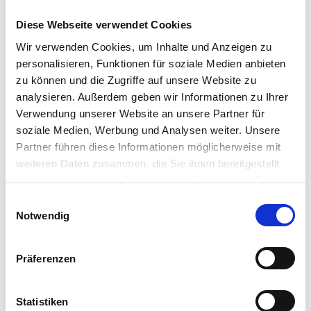
Das könnte dich auch interessieren
Diese Webseite verwendet Cookies
Wir verwenden Cookies, um Inhalte und Anzeigen zu
personalisieren, Funktionen für soziale Medien anbieten
zu können und die Zugriffe auf unsere Website zu
analysieren. Außerdem geben wir Informationen zu Ihrer
Verwendung unserer Website an unsere Partner für
soziale Medien, Werbung und Analysen weiter. Unsere
Partner führen diese Informationen möglicherweise mit
weiteren Daten zusammen, die Sie ihnen bereitgestellt
haben oder die sie im Rahmen Ihrer Nutzung der Dienste
Case Studies
gesammelt haben. Sie geben Einwilligung zu unseren
Einwilligungsauswahl
Cookies, wenn Sie unsere Webseite weiterhin nutzen.
Notwendig
Präferenzen
Statistiken