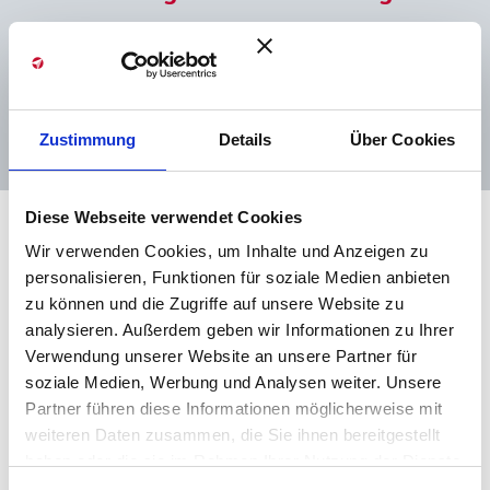
Es ist eine Freude zu sehen, wie intensiv
jetzt zwischen den Kontinenten
kommuniziert wird.<<
Zustimmung
Details
Über Cookies
Diese Webseite verwendet Cookies
Wir verwenden Cookies, um Inhalte und Anzeigen zu
personalisieren, Funktionen für soziale Medien anbieten
zu können und die Zugriffe auf unsere Website zu
analysieren. Außerdem geben wir Informationen zu Ihrer
Verwendung unserer Website an unsere Partner für
soziale Medien, Werbung und Analysen weiter. Unsere
Partner führen diese Informationen möglicherweise mit
weiteren Daten zusammen, die Sie ihnen bereitgestellt
Consensa-Gründerin Daniela Mayrshofer hat die
haben oder die sie im Rahmen Ihrer Nutzung der Dienste
Moderationsmethode noch von den Pionieren dieser Zeit
gesammelt haben. Sie geben Einwilligung zu unseren