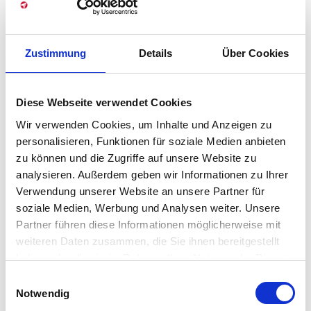
Zwei Erfolgsfaktoren waren innerhalb des Prozesses von
besonderer Bedeutung. Erstens war wichtig, für die
Retrospektiven am Ende jeder Timebox ausreichend Zeit
Zustimmung
Details
Über Cookies
und eine hilfreiche Struktur einzuplanen. Zweitens war es
entscheidend immer wieder dafür Sorge zu tragen, dass
abgesehen vom Projektteam auch alle weiteren
Diese Webseite verwendet Cookies
Beteiligten an den Veränderungsprozess „andocken“
Wir verwenden Cookies, um Inhalte und Anzeigen zu
können.
personalisieren, Funktionen für soziale Medien anbieten
zu können und die Zugriffe auf unsere Website zu
Nutzen:
analysieren. Außerdem geben wir Informationen zu Ihrer
Durch das gewählte Vorgehen gelang es unserem Kunden,
Verwendung unserer Website an unsere Partner für
in sehr kurzer Zeit Ergebnisse mit hoher Qualität und breiter
soziale Medien, Werbung und Analysen weiter. Unsere
Partner führen diese Informationen möglicherweise mit
Akzeptanz zu erreichen.
Die aus den verschiedenen
weiteren Daten zusammen, die Sie ihnen bereitgestellt
Bereichen kommenden Teammitglieder entwickelten ein
haben oder die sie im Rahmen Ihrer Nutzung der Dienste
gemeinsames Verständnis und bildeten einen Nukleus, der
gesammelt haben. Sie geben Einwilligung zu unseren
Strahlkraft auf das umgebende System der
Einwilligungsauswahl
Cookies, wenn Sie unsere Webseite weiterhin nutzen.
Notwendig
Gesamtorganisation ausübte
.
Durch selbstorganisierte