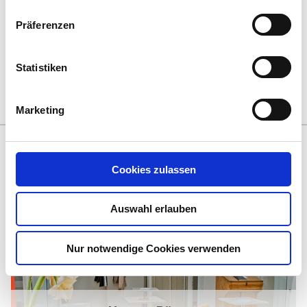
Teamarbeit und gegenseitiges Feedback konnte die
Kulturveränderung aktiv ge- und erlebt werden.
Präferenzen
Statistiken
Marketing
Das könnte Sie auch interessieren
Cookies zulassen
Auswahl erlauben
Nur notwendige Cookies verwenden